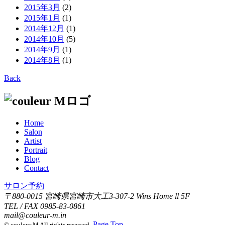
2015年3月
(2)
2015年1月
(1)
2014年12月
(1)
2014年10月
(5)
2014年9月
(1)
2014年8月
(1)
Back
Home
Salon
Artist
Portrait
Blog
Contact
サロン予約
〒880-0015 宮崎県宮崎市大工3-307-2 Wins Home ll 5F
TEL / FAX 0985-83-0861
mail@couleur-m.in
Page Top
© couleur M All rights reserved.