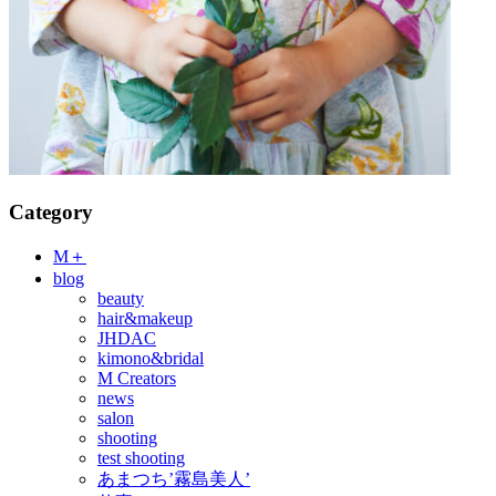
Category
M＋
blog
beauty
hair&makeup
JHDAC
kimono&bridal
M Creators
news
salon
shooting
test shooting
あまつち’霧島美人’