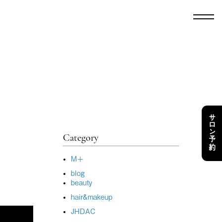
サロン予約
Category
M＋
blog
beauty
hair&makeup
JHDAC