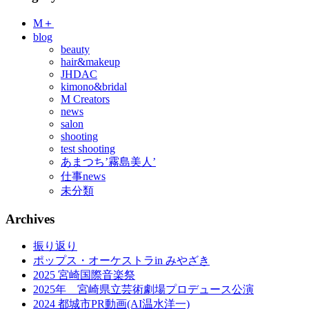
M＋
blog
beauty
hair&makeup
JHDAC
kimono&bridal
M Creators
news
salon
shooting
test shooting
あまつち’霧島美人’
仕事news
未分類
Archives
振り返り
ポップス・オーケストラin みやざき
2025 宮崎国際音楽祭
2025年 宮崎県立芸術劇場プロデュース公演
2024 都城市PR動画(AI温水洋一)