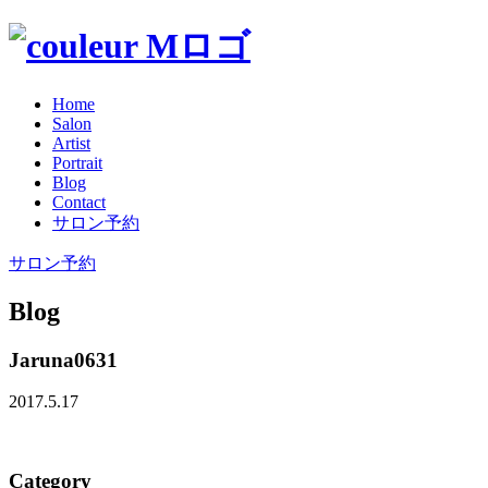
Home
Salon
Artist
Portrait
Blog
Contact
サロン予約
サロン予約
Blog
Jaruna0631
2017.5.17
Category