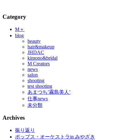
Category
M＋
blog
beauty
hair&makeup
JHDAC
kimono&bridal
M Creators
news
salon
shooting
test shooting
あまつち’霧島美人’
仕事news
未分類
Archives
振り返り
ポップス・オーケストラin みやざき