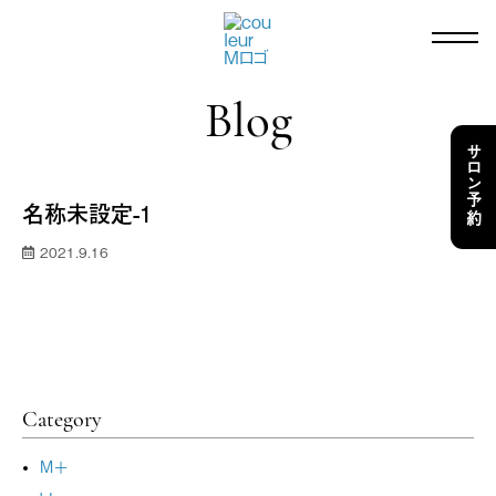
Blog
サロン予約
名称未設定-1
2021.9.16
Category
M＋