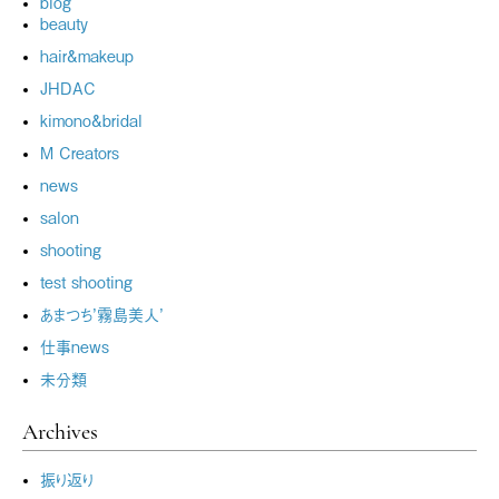
blog
beauty
hair&makeup
JHDAC
kimono&bridal
M Creators
news
salon
shooting
test shooting
あまつち’霧島美人’
仕事news
未分類
Archives
振り返り