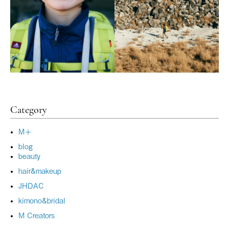
Category
M＋
blog
beauty
hair&makeup
JHDAC
kimono&bridal
M Creators