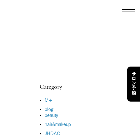
サロン予約
Category
M＋
blog
beauty
hair&makeup
JHDAC