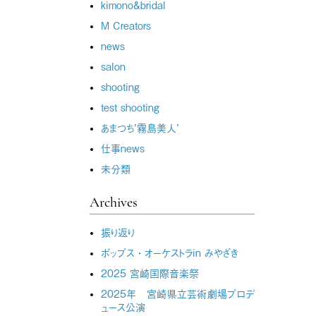
kimono&bridal
M Creators
news
salon
shooting
test shooting
あまつち’霧島美人’
仕事news
未分類
Archives
振り返り
ポップス・オーケストラin みやざき
2025 宮崎国際音楽祭
2025年 宮崎県立芸術劇場プロデ
ュース公演